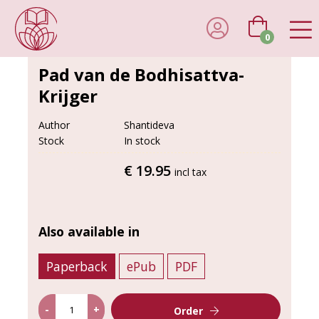
0
Pad van de Bodhisattva-
Krijger
Author
Shantideva
Stock
In stock
€ 19.95
incl tax
Also available in
Paperback
ePub
PDF
-
+
Order